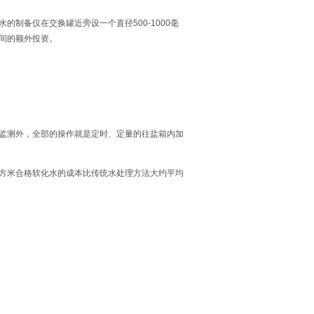
制备仅在交换罐近旁设一个直径500-1000毫
理间的额外投资。
的监测外，全部的操作就是定时、定量的往盐箱内加
立方米合格软化水的成本比传统水处理方法大约平均