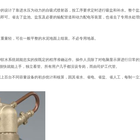
妙的设计了靠进水压为动力的自吸式喷射器，按工序要求定时进行吸盐和补水。整个盐水的
盐箱即可。省去了盐池。盐泵及必要的输配管道和动力配电等装置，也省去了专用水处
巧、重量轻，可在一般平整的水泥地面上组装。不必专用地基。
00软水系统就能忠实的按既定的程序准确运作。操作人员除了对电脑显示屏进行日常
很快就能上手，独立看管。所有用户几乎都没设专岗，而由司炉工代管。
根据上百台不同容量设备的初步统计和核算，因其省水、省电、省盐、省人工，每制一