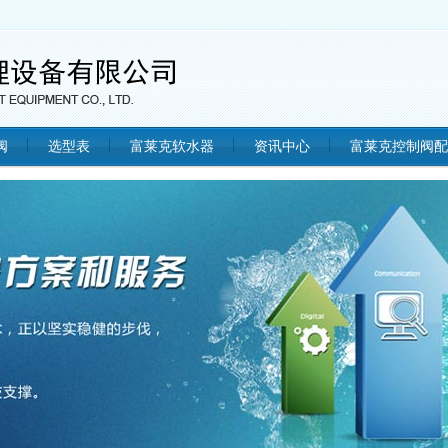
阀
选型表
富莱克软水器
资讯中心
富莱克控制阀配